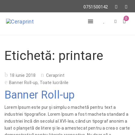
0751500142
0
Etichetă:
printare
Posted
18 iunie 2018
Ceraprint
on
Banner Roll-up
,
Toate lucrările
Banner Roll-up
Lorem Ipsum este pur şi simplu o machetă pentru text a
industriei tipografice. Lorem Ipsum a fost macheta standard a
industriei încă din secolul al XVI-lea, când un tipograf anonim a
luat o planşetă de litere şi le-a amestecat pentru a crea o carte