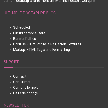
oameni dedicați și bine motivați. Mai mult despre Ceraprint...
ULTIMELE POSTARI PE BLOG
Scheduled
Plicuri personalizare
Banner Roll-up
Cărti De Vizită Printate Pe Carton Texturat
Markup: HTML Tags and Formatting
SUPORT
Contact
Contul meu
Comenzile mele
Lista de dorințe
NEWSLETTER