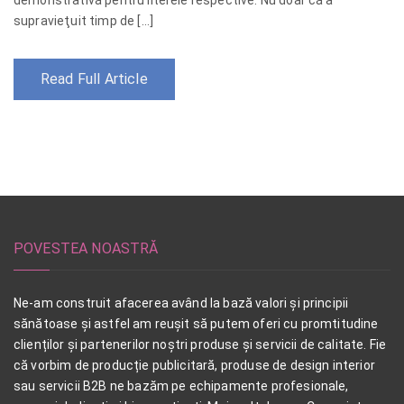
demonstrativă pentru literele respective. Nu doar că a
supravieţuit timp de […]
Read Full Article
POVESTEA NOASTRĂ
Ne-am construit afacerea având la bază valori și principii
sănătoase și astfel am reușit să putem oferi cu promtitudine
clienților și partenerilor noștri produse și servicii de calitate. Fie
că vorbim de producție publicitară, produse de design interior
sau servicii B2B ne bazăm pe echipamente profesionale,